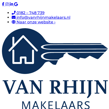
0182 – 748 739
info@vanrhijnmakelaars.nl
Naar onze website ›