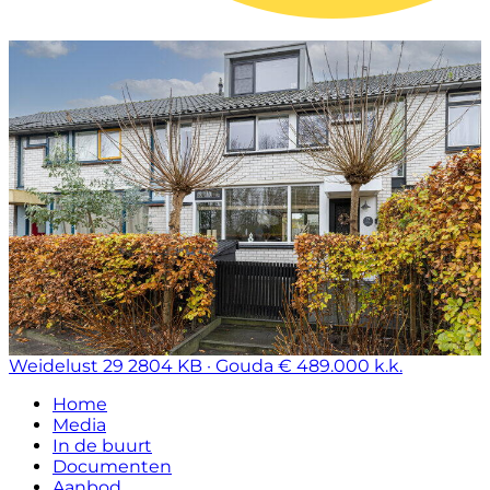
Weidelust 29
2804 KB · Gouda
€ 489.000 k.k.
Home
Media
In de buurt
Documenten
Aanbod