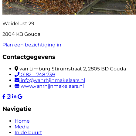
Weidelust 29
2804 KB Gouda
Plan een bezichtiging in
Contactgegevens
van Limburg Stirumstraat 2, 2805 BD Gouda
0182 – 748 739
info@vanrhijnmakelaars.nl
www.vanrhijnmakelaars.nl
Navigatie
Home
Media
In de buurt