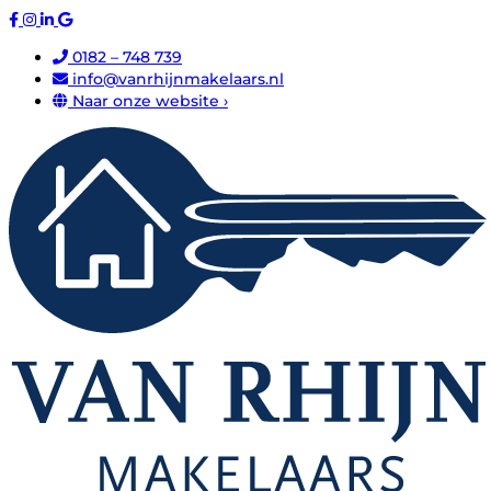
0182 – 748 739
info@vanrhijnmakelaars.nl
Naar onze website ›