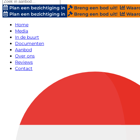
Plan een bezichtiging in
Breng een bod uit!
Waard
Plan een bezichtiging in
Breng een bod uit!
Waard
Home
Media
In de buurt
Documenten
Aanbod
Over ons
Reviews
Contact