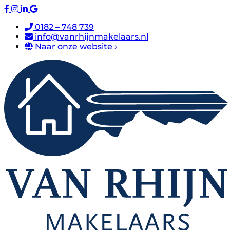
0182 – 748 739
info@vanrhijnmakelaars.nl
Naar onze website ›