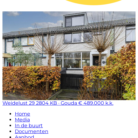
Weidelust 29
2804 KB · Gouda
€ 489.000 k.k.
Home
Media
In de buurt
Documenten
Aanbod