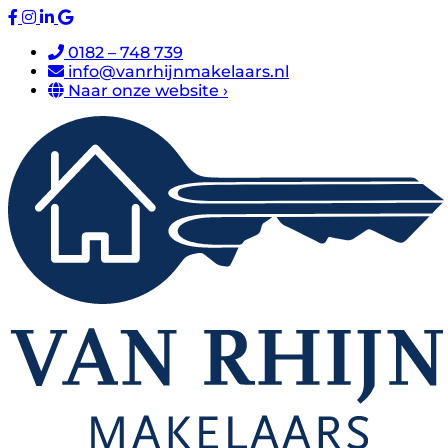
0182 – 748 739
info@vanrhijnmakelaars.nl
Naar onze website ›