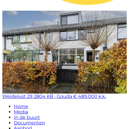
Weidelust 29
2804 KB · Gouda
€ 489.000 k.k.
Home
Media
In de buurt
Documenten
Aanbod