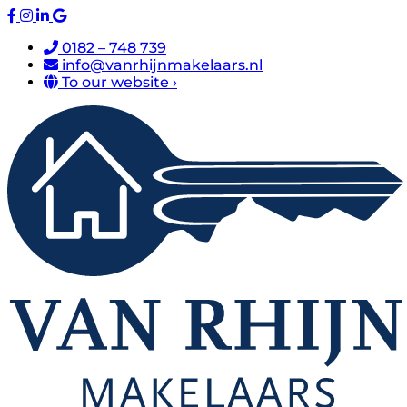
0182 – 748 739
info@vanrhijnmakelaars.nl
To our website ›