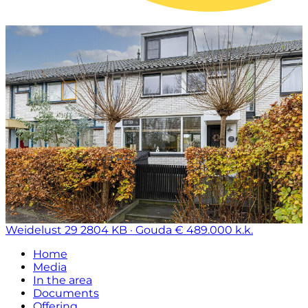
Weidelust 29
2804 KB · Gouda
€ 489.000 k.k.
Home
Media
In the area
Documents
Offering